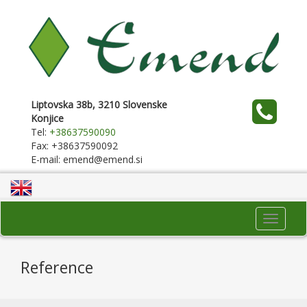
Liptovska 38b, 3210 Slovenske
Konjice
Tel:
+38637590090
Fax: +38637590092
E-mail: emend@emend.si
Toggle
navigati
Reference